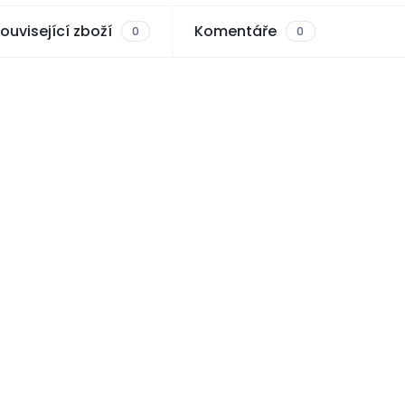
ouvisející zboží
Komentáře
0
0