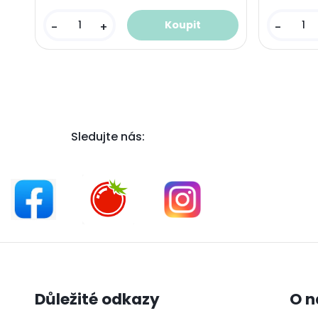
-
+
-
Sledujte nás:
Důležité odkazy
O n