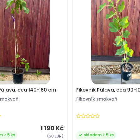
 Pálava, cca 140-160 cm
Fikovník Pálava, cca 90-
 smokvoň
Fíkovník smokvoň
1 190 Kč
m > 5 ks
skladem > 5 ks
(50 EUR)