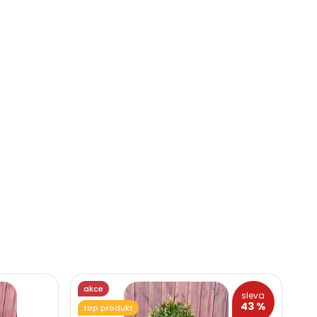
akce
sleva
43 %
top produkt