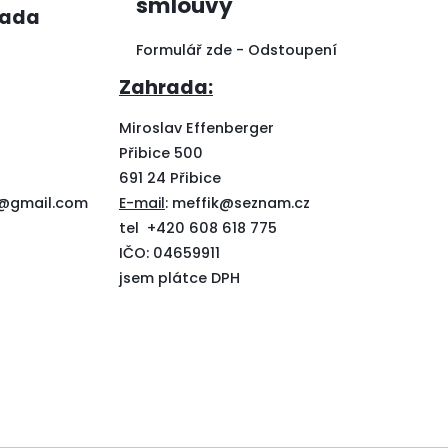
smlouvy
ada
Formulář zde -
Odstoupení
Zahrada:
Miroslav Effenberger
Přibice 500
691 24 Přibice
k@gmail.com
E-mail
:
meffik@seznam.cz
tel
+420 608 618 775
IČO: 04659911
jsem plátce DPH