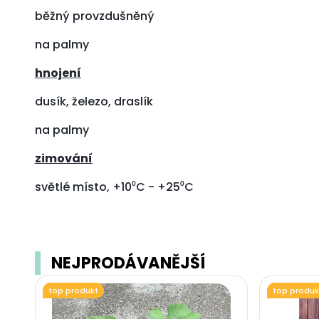
běžný provzdušněný
na palmy
hnojení
dusík, železo, draslík
na palmy
zimování
světlé místo, +10⁰C - +25⁰C
NEJPRODÁVANĚJŠÍ
top produkt
top produk