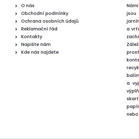
O nás
Námi
Obchodní podmínky
jsou
Ochrana osobních údajů
jarní
Reklamační řád
a vrt
Kontakty
zach
Napište nám
Zále
Kde nás najdete
prost
kon
recyk
balí
a vy
výp
skar
papí
nebo 