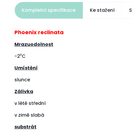
Kompletní specifikace
Ke stažení
S
Phoenix reclinata
Mrazuodolnost
-2⁰C
Umístění
slunce
Zálivka
v létě střední
v zimě slabá
substrát