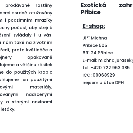
Exotická zahr
 prodávané rostliny
Přibice
 nemilosrdně otužovány
mi i podzimními mrazíky
E-shop:
ochy počasí, aby stejné
ázení zvládaly i u vás.
Jiří Michna
ží nám také na životním
Přibice 505
ředí, proto květináče a
691 24 Přibice
tejnery opakovaně
E-mail
:
michna.jurase
lujeme a většinu zásilek
tel: +420 722 963 385
me do použitých krabic
IČO: 09068929
plňujeme jen použitými
nejsem plátce DPH
lňovými materiály,
tovanými nadrcenými
ry a starými novinami
letáky.