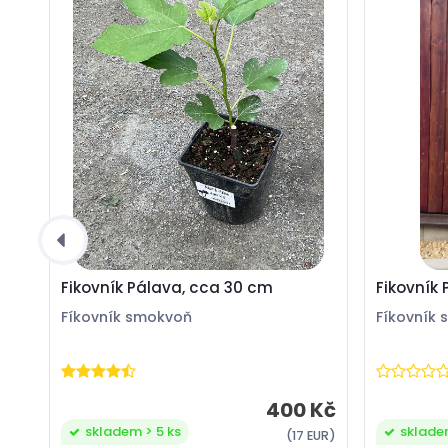
Fikovník Pálava, cca 30 cm
Fikovník
Fíkovník smokvoň
Fíkovník
400 Kč
skladem > 5 ks
sklade
(17 EUR)