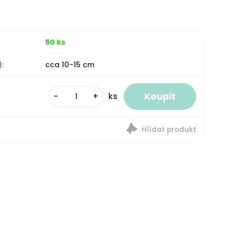
50 ks
:
cca 10-15 cm
-
+
ks