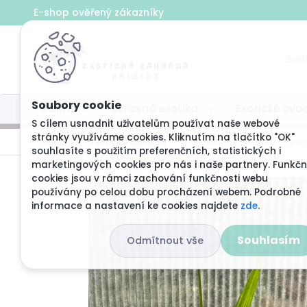
E-shop ověřený z
Palmy
Okrasná exotika
Exotické ovo
S cílem usnadnit uživatelům používat naše webové
stránky využíváme cookies. Kliknutím na tlačítko "OK"
Úvod
Exotická semena
Phoenix reclinata (sazeni
souhlasíte s použitím preferenčních, statistických i
marketingových cookies pro nás i naše partnery. Funkčn
cookies jsou v rámci zachování funkčnosti webu
používány po celou dobu procházení webem. Podrobné
informace a nastavení ke cookies najdete
zde
.
Souhlasím
Odmítnout vše