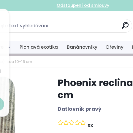
ákazníky
Odstoupení od smlouvy
ce
Pichlavá exotika
Banánovníky
Dřeviny
ce), cca 10-15 cm
í
Phoenix reclina
cm
Datlovník pravý
0x