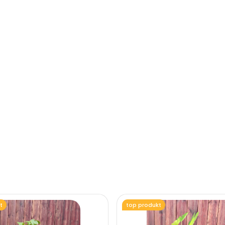
t
top produkt