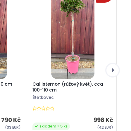
100 cm
Callistemon (růžový květ), cca
100-110 cm
Štětkovec
790 Kč
998 Kč
skladem > 5 ks
(33 EUR)
(42 EUR)